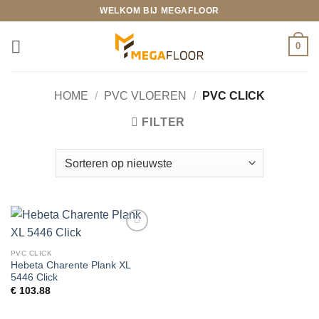
Ga
WELKOM BIJ MEGAFLOOR
naar
inhoud
0
HOME
/
PVC VLOEREN
/
PVC CLICK
FILTER
Toevoegen
aan
PVC CLICK
wenslijst
Hebeta Charente Plank XL
5446 Click
€
103.88