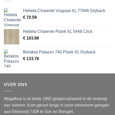
Hebeta Charente Visgraat XL 77846 Dryback
€
70.59
Hebeta Charente Plank XL 5446 Click
€
103.88
Belakos Palazzo 740 Plank XL Dryback
€
133.76
OVER ONS
Megafloor is al sinds 1992 gespecialiseerd in de verkoop
van vloeren. Kom gerust langs in onze showroom gelegen
aan Ekkersrijt 7308 te Son en Breugel.