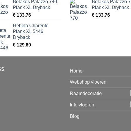
Belakos Palazzo 740
Belakos Palazzo 
Plank XL Dryback
Plank XL Dryback
€
133.76
€
133.76
Hebeta Charente
Plank XL 5446
Dryback
€
129.69
GS
Home
Webshop vloeren
Raamdecoratie
Info vloeren
Blog