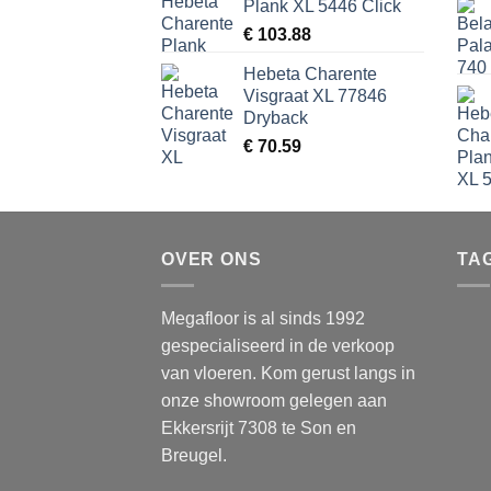
Plank XL 5446 Click
€
103.88
Hebeta Charente
Visgraat XL 77846
Dryback
€
70.59
OVER ONS
TA
Megafloor is al sinds 1992
gespecialiseerd in de verkoop
van vloeren. Kom gerust langs in
onze showroom gelegen aan
Ekkersrijt 7308 te Son en
Breugel.