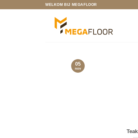
Ga
WELKOM BIJ MEGAFLOOR
naar
inhoud
05
nov
Teak