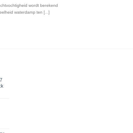
uchtvochtigheid wordt berekend
elheid waterdamp ten [...]
77
ck