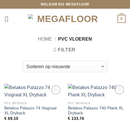
Ga
WELKOM BIJ MEGAFLOOR
naar
inhoud
0
HOME
/
PVC VLOEREN
FILTER
Toevoegen
Toevoegen
aan
aan
PVC DRYBACK
PVC DRYBACK
wenslijst
wenslijst
Belakos Palazzo 74 Visgraat
Belakos Palazzo 740 Plank XL
XL Dryback
Dryback
€
69.10
€
133.76