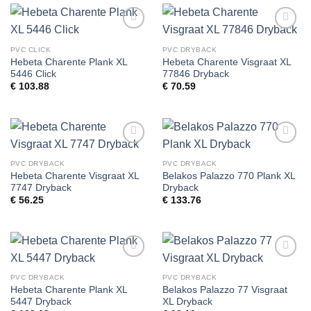
Toevoegen
Toevoegen
aan
aan
PVC CLICK
PVC DRYBACK
wenslijst
wenslijst
Hebeta Charente Plank XL
Hebeta Charente Visgraat XL
5446 Click
77846 Dryback
€
103.88
€
70.59
Toevoegen
Toevoegen
aan
aan
PVC DRYBACK
PVC DRYBACK
wenslijst
wenslijst
Hebeta Charente Visgraat XL
Belakos Palazzo 770 Plank XL
7747 Dryback
Dryback
€
56.25
€
133.76
Toevoegen
Toevoegen
aan
aan
PVC DRYBACK
PVC DRYBACK
wenslijst
wenslijst
Hebeta Charente Plank XL
Belakos Palazzo 77 Visgraat
5447 Dryback
XL Dryback