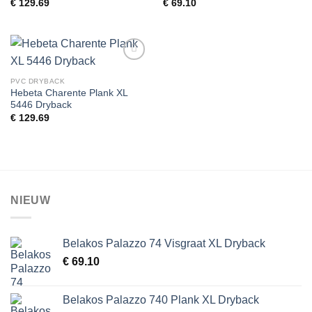
€
129.69
€
69.10
Toevoegen
aan
PVC DRYBACK
wenslijst
Hebeta Charente Plank XL
5446 Dryback
€
129.69
NIEUW
Belakos Palazzo 74 Visgraat XL Dryback
€
69.10
Belakos Palazzo 740 Plank XL Dryback