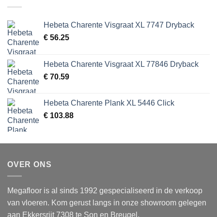
Hebeta Charente Visgraat XL 7747 Dryback
€
56.25
Hebeta Charente Visgraat XL 77846 Dryback
€
70.59
Hebeta Charente Plank XL 5446 Click
€
103.88
OVER ONS
Megafloor is al sinds 1992 gespecialiseerd in de verkoop
van vloeren. Kom gerust langs in onze showroom gelegen
aan Ekkersrijt 7308 te Son en Breugel.