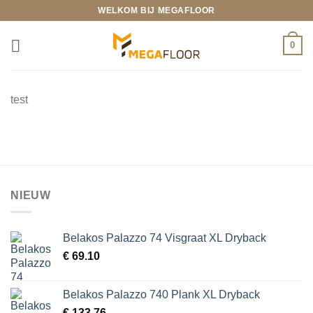
Ga
WELKOM BIJ MEGAFLOOR
naar
inhoud
0
test
NIEUW
Belakos Palazzo 74 Visgraat XL Dryback
€
69.10
Belakos Palazzo 740 Plank XL Dryback
€
133.76