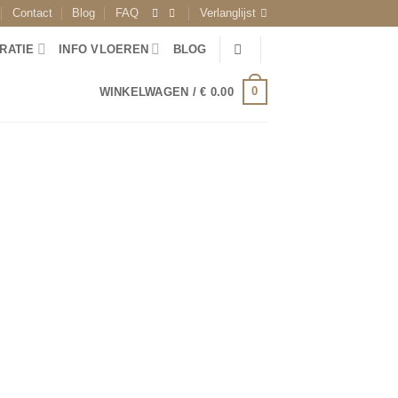
Contact
Blog
FAQ
Verlanglijst
RATIE
INFO VLOEREN
BLOG
0
WINKELWAGEN /
€
0.00