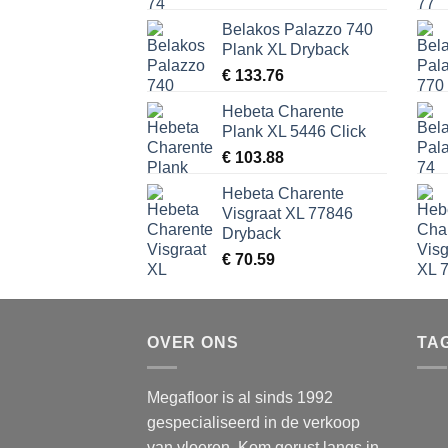
Belakos Palazzo 740
Plank XL Dryback
€
133.76
Hebeta Charente
Plank XL 5446 Click
€
103.88
Hebeta Charente
Visgraat XL 77846
Dryback
€
70.59
OVER ONS
TA
Megafloor is al sinds 1992
gespecialiseerd in de verkoop
van vloeren. Kom gerust langs in