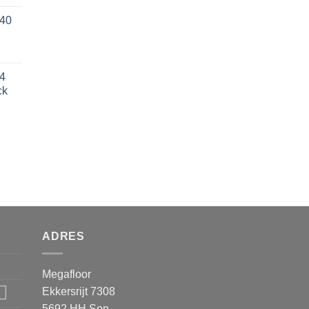
740
74
ck
ADRES
Megafloor
Ekkersrijt 7308
5692 HH Son