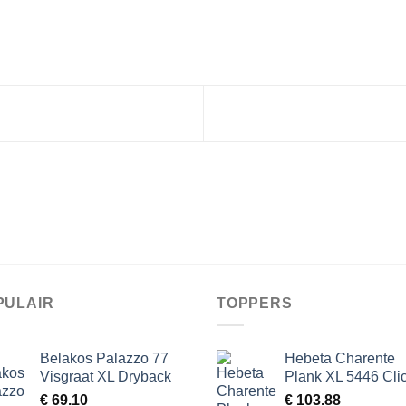
PULAIR
TOPPERS
Belakos Palazzo 77
Hebeta Charente
Visgraat XL Dryback
Plank XL 5446 Cli
€
69.10
€
103.88