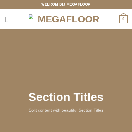
Ga
WELKOM BIJ MEGAFLOOR
naar
inhoud
0
Section Titles
Split content with beautiful Section Titles