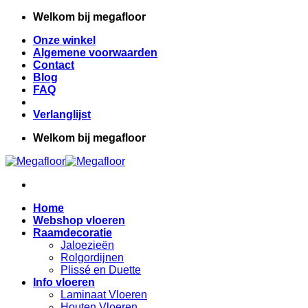
Ga
Welkom bij megafloor
naar
Onze winkel
inhoud
Algemene voorwaarden
Contact
Blog
FAQ
Verlanglijst
Welkom bij megafloor
Home
Webshop vloeren
Raamdecoratie
Jaloezieën
Rolgordijnen
Plissé en Duette
Info vloeren
Laminaat Vloeren
Houten Vloeren