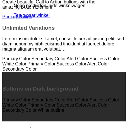
Create beautiful Call to Action buttons with the
Geen producten in de winkelwagen.
amazing Button Element
Terug naar winkel
Primary Button
Unlimited Variations
Lorem ipsum dolor sit amet, consectetuer adipiscing elit, sed
diam nonummy nibh euismod tincidunt ut laoreet dolore
magna aliquam erat volutpat….
Primary Color
Secondary Color
Alert Color
Success Color
White Color
Primary Color
Success Color
Alert Color
Secondary Color
Buttons on Dark background
Primary Color
Secondary Color
Alert Color
Success Color
White Color
Primary Color
Success Color
Alert Color
Secondary Color
White outline