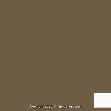
WordPress &
WooCommerce Expert
rem ipsum dolor sit amet, consectetuer adipiscing elit.
MY WORK
Copyright 2026 ©
Triggerontwerp