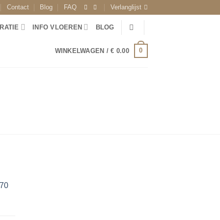
Contact
Blog
FAQ
Verlanglijst
RATIE
INFO VLOEREN
BLOG
0
WINKELWAGEN /
€
0.00
770