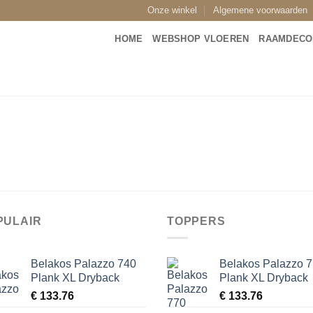
Onze winkel
Algemene voorwaarden
HOME
WEBSHOP VLOEREN
RAAMDECO
PULAIR
TOPPERS
Belakos Palazzo 740
Belakos Palazzo 
Plank XL Dryback
Plank XL Dryback
€
133.76
€
133.76