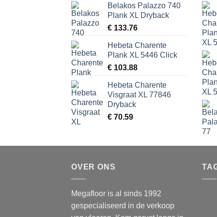
Belakos Palazzo 740
Plank XL Dryback
€
133.76
Hebeta Charente
Plank XL 5446 Click
€
103.88
Hebeta Charente
Visgraat XL 77846
Dryback
€
70.59
OVER ONS
TA
Megafloor is al sinds 1992
gespecialiseerd in de verkoop