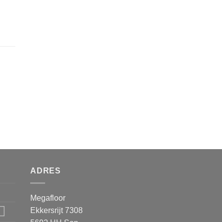
ADRES
Megafloor
Ekkersrijt 7308