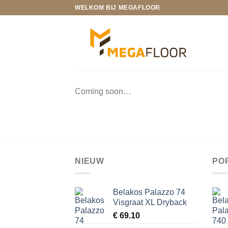
Ga
WELKOM BIJ MEGAFLOOR
naar
inhoud
Coming soon…
NIEUW
PO
Belakos Palazzo 74
Visgraat XL Dryback
€
69.10