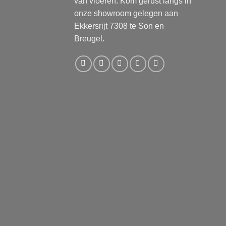
van vloeren. Kom gerust langs in
onze showroom gelegen aan
Ekkersrijt 7308 te Son en
Breugel.